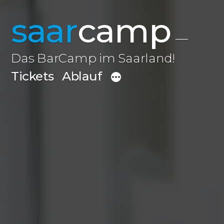
Zum
saar
camp
Inhalt
springen
Das BarCamp im Saarland!
Tickets
Ablauf