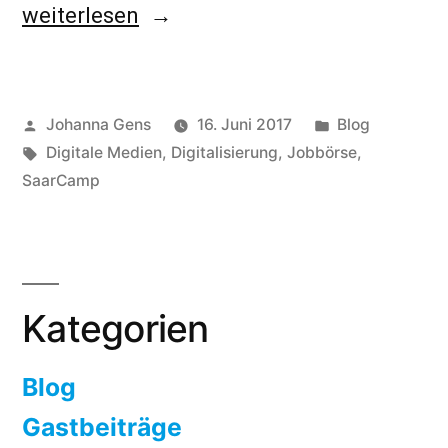
„Die
weiterlesen
IdeenExpo
2017
Veröffentlicht
Veröffentlicht
Johanna Gens
16. Juni 2017
Blog
in
von
Schlagwörter:
unter
Digitale Medien
,
Digitalisierung
,
Jobbörse
,
Hannover
SaarCamp
–
Deine
Ideen
Kategorien
verändern“
Blog
Gastbeiträge