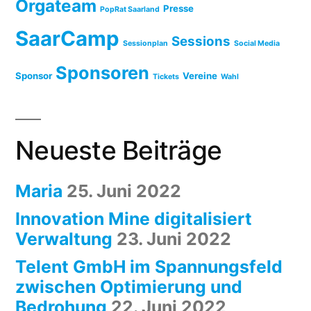
Orgateam
Presse
PopRat Saarland
SaarCamp
Sessions
Sessionplan
Social Media
Sponsoren
Sponsor
Vereine
Tickets
Wahl
Neueste Beiträge
Maria
25. Juni 2022
Innovation Mine digitalisiert
Verwaltung
23. Juni 2022
Telent GmbH im Spannungsfeld
zwischen Optimierung und
Bedrohung
22. Juni 2022