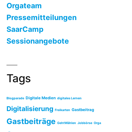
Orgateam
Pressemitteilungen
SaarCamp
Sessionangebote
Tags
Digitale Medien
Blogparade
digitales Lernen
Digitalisierung
Gastbeitrag
Freikarten
Gastbeiträge
GehtWählen
Jobbörse
Orga