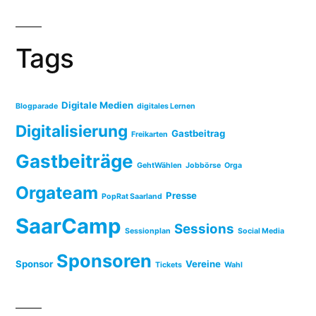
Tags
Digitale Medien
Blogparade
digitales Lernen
Digitalisierung
Gastbeitrag
Freikarten
Gastbeiträge
GehtWählen
Jobbörse
Orga
Orgateam
Presse
PopRat Saarland
SaarCamp
Sessions
Sessionplan
Social Media
Sponsoren
Sponsor
Vereine
Tickets
Wahl