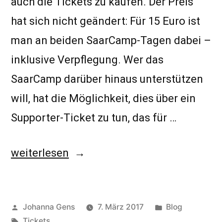
auch die Tickets zu kaufen. Der Preis
hat sich nicht geändert: Für 15 Euro ist
man an beiden SaarCamp-Tagen dabei –
inklusive Verpflegung. Wer das
SaarCamp darüber hinaus unterstützen
will, hat die Möglichkeit, dies über ein
Supporter-Ticket zu tun, das für …
„Ab
weiterlesen
sofort
gibt
Veröffentlicht
Veröffentlicht
Johanna Gens
7. März 2017
Blog
es
von
Schlagwörter:
unter
Tickets