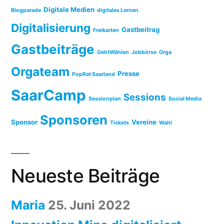
Digitale Medien
Blogparade
digitales Lernen
Digitalisierung
Gastbeitrag
Freikarten
Gastbeiträge
GehtWählen
Jobbörse
Orga
Orgateam
Presse
PopRat Saarland
SaarCamp
Sessions
Sessionplan
Social Media
Sponsoren
Sponsor
Vereine
Tickets
Wahl
Neueste Beiträge
Maria
25. Juni 2022