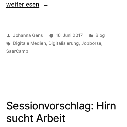
„Die
weiterlesen
IdeenExpo
2017
Veröffentlicht
Veröffentlicht
Johanna Gens
16. Juni 2017
Blog
in
von
Schlagwörter:
unter
Digitale Medien
,
Digitalisierung
,
Jobbörse
,
Hannover
SaarCamp
–
Deine
Ideen
verändern“
Sessionvorschlag: Hirn
sucht Arbeit