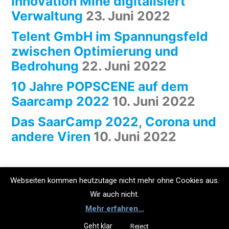
Innovation Mine digitalisiert
Verwaltung
23. Juni 2022
Telent GmbH im Spannungsfeld
zwischen Optimierung und
Bedrohung
22. Juni 2022
10 Jahre POPSCENE auf dem
Saarcamp 2022
10. Juni 2022
Das SaarCamp 2022, Corona und
andere Viren
10. Juni 2022
Webseiten kommen heutzutage nicht mehr ohne Cookies aus.
Wir auch nicht.
SaarCamp
,
Stolz präsentiert von WordPress.
Mehr erfahren...
Datenschutz
Impressum
Geht klar
Reject