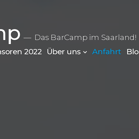
mp
Das BarCamp im Saarland!
soren 2022
Über uns
Anfahrt
Bl