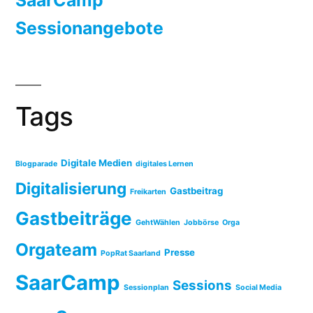
SaarCamp
Sessionangebote
Tags
Digitale Medien
Blogparade
digitales Lernen
Digitalisierung
Gastbeitrag
Freikarten
Gastbeiträge
GehtWählen
Jobbörse
Orga
Orgateam
Presse
PopRat Saarland
SaarCamp
Sessions
Sessionplan
Social Media