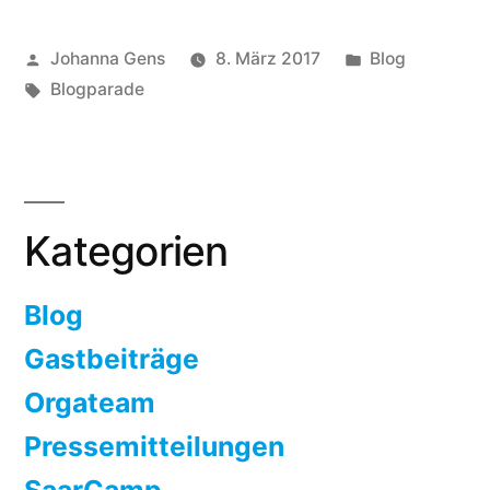
SaarCamp
Veröffentlicht
Veröffentlicht
Johanna Gens
8. März 2017
Blog
Blogparade
von
Schlagwörter:
unter
Blogparade
„Digitale
Gesellschaft“!“
Kategorien
Blog
Gastbeiträge
Orgateam
Pressemitteilungen