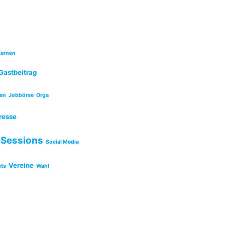
Lernen
Gastbeitrag
en
Jobbörse
Orga
resse
Sessions
Social Media
Vereine
ets
Wahl