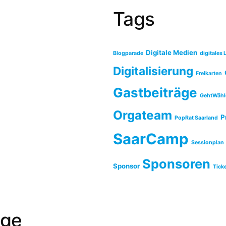
Tags
Digitale Medien
Blogparade
digitales 
Digitalisierung
Freikarten
Gastbeiträge
GehtWähl
Orgateam
P
PopRat Saarland
SaarCamp
Sessionplan
Sponsoren
Sponsor
Tick
äge