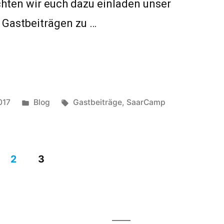
hten wir euch dazu einladen unser
 Gastbeiträgen zu …
Veröffentlicht
Schlagwörter:
017
Blog
Gastbeiträge
,
SaarCamp
unter
2
3