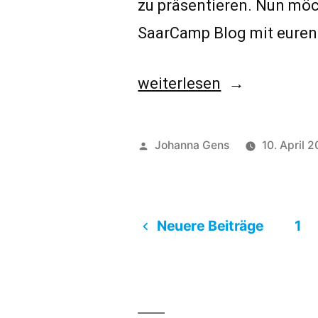
zu präsentieren. Nun möc
SaarCamp Blog mit euren
„Wir
weiterlesen
wollen
eure
Veröffentlicht
Johanna Gens
10. April 2
Gastbeiträge!“
von
Neuere Beiträge
1
Seitennummerierung
der
Beiträge