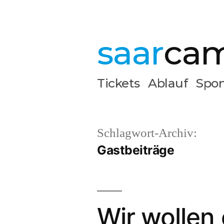
Zum
Inhalt
saar
ca
springen
Tickets
Ablauf
Spon
Schlagwort-Archiv:
Gastbeiträge
Wir wollen